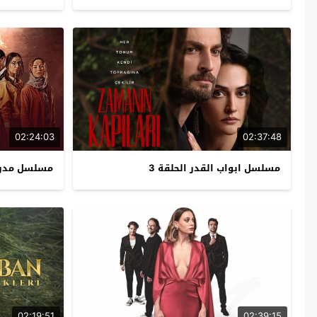
02:24:03
02:37:48
مسلسل ابواب القدر الحلقة 3
مسلسل مدرسة
02:19:51
02:39:15