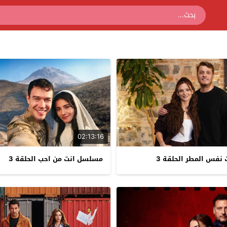
02:13:16
فس المطر الحلقة 3
مسلسل انت من احب الحلقة 3