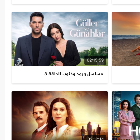
02:15:59
مسلسل ورود وذنوب الحلقة 3
02:12:14