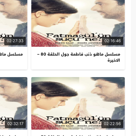
02:27:33
02:16:46
مسلسل ماهو ذنب فاطمة جول الحلقة 80 –
مسلسل ماهو 
الاخيرة
02:32:17
02:22:56