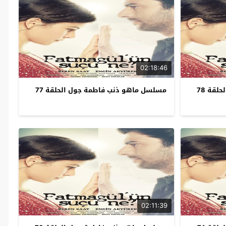
02:18:46
قة 78
مسلسل ماهو ذنب فاطمة جول الحلقة 77
02:11:39