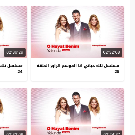
02:36:29
02:32:08
مسلسل تلك حياتي انا الموسم الرابع الحلقة
مسلسل تلك حي
24
25
02:33:06
02:24:37