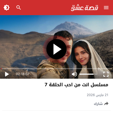
02:18:07
مسلسل انت من احب الحلقة 7
21 مارس 2026
شارك