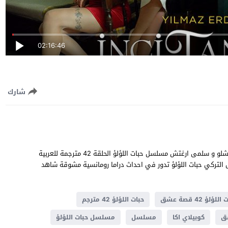
02:16:46
شارك
حبات اللؤلؤ الحلقة 42 قصة عشق بطولة كوبيلاي اكا و هازار ايرجوتشلو و سلمى ارغتش مسلسل حبات اللؤلؤ الحلقة 42 مترجمة للعربية
عالية قصة المسلسل التركي حبات اللؤلؤ تدور في احداث دراما ​​رومانسية مشوقة شاهد
للؤلؤ 42 قصة عشق
حبات اللؤلؤ 42 مترجم
ق
كوبيلاي اكا
مسلسل
مسلسل حبات اللؤلؤ