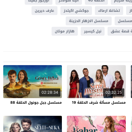
زينة مترجم
الحلقة 40
الينا سولاكر
اوزجور جفيك
ز
تشاغلا ارماك
جوكشي اكيلدز
عارف ديرين
سلسل
مسلسل الازهار الحزينة
نة قصة عشق
نيل كيسير
هازار موتان
02:28:34
02:32:25
مسلسل مسألة شرف الحلقة 19
مسلسل جبل جونول الحلقة 88